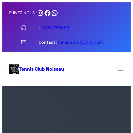
SUIVEZ NOUS :
:
+33757768856
contact :
contact.tcn@gmail.com
Tennis Club Noiseau